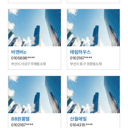
비엔비c
태림하우스
0105696****
0102167****
부산시 사상구 주례동소재
부산시 동구 초량동소재
88원룸텔
산들애빌
0102167****
0104315****