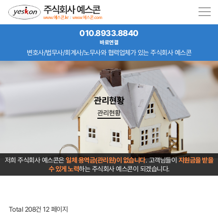
010.8933.8840
바로연결
변호사/법무사/회계사/노무사와 협력업체가 있는 주식회사 예스콘
관리현황
관리현황
저희 주식회사 예스콘은
일체 용역금(관리원)이 없습니다
. 고객님들이
지원금을 받을
수 있게 노력
하는 주식회사 예스콘이 되겠습니다.
Total 208건
12 페이지