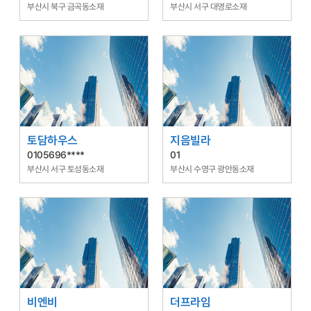
부산시 북구 금곡동소재
부산시 서구 대영로소재
토담하우스
지음빌라
0105696****
01
부산시 서구 토성동소재
부산시 수영구 광안동소재
비엔비
더프라임