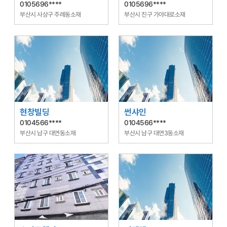
0105696****
0105696****
부산시 사상구 주례동소재
부산시 진구 가야대로소재
현창빌딩
썬샤인
0104566****
0104566****
부산시 남구 대연동소재
부산시 남구 대연3동소재