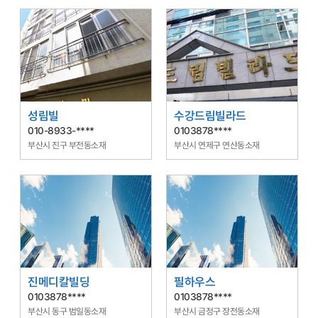
성림빌
수강드림빌라드
010-8933-****
0103878****
부산시 진구 부전동소재
부산시 연제구 연산동소재
진메디칼빌딩
필하우스
0103878****
0103878****
부산시 동구 범일동소재
부산시 금정구 장전동소재